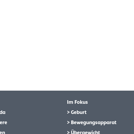
Im Fokus
da
> Geburt
ere
> Bewegungsapparat
en
> Übergewicht