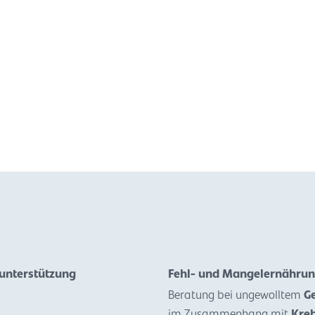
-unterstützung
Fehl- und Mangelernähru
Beratung bei ungewolltem
G
im Zusammenhang mit
Kre