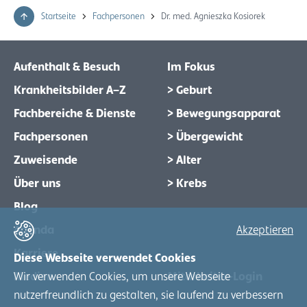
Startseite
Fachpersonen
Dr. med. Agnieszka Kosiorek
Aufenthalt & Besuch
Im Fokus
Krankheitsbilder A–Z
> Geburt
Fachbereiche & Dienste
> Bewegungsapparat
Fachpersonen
> Übergewicht
Zuweisende
> Alter
Über uns
> Krebs
Blog
Agenda
Akzeptieren
Karriere
Diese Webseite verwendet Cookies
Wir verwenden Cookies, um unsere Webseite
Medien
Mitarbeiter-Login
nutzerfreundlich zu gestalten, sie laufend zu verbessern