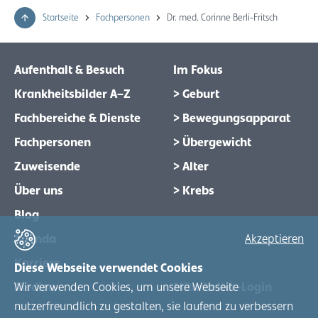
Startseite
Fachpersonen
Dr. med. Corinne Berli-Fritsch
Aufenthalt & Besuch
Im Fokus
Krankheitsbilder A–Z
> Geburt
Fachbereiche & Dienste
> Bewegungsapparat
Fachpersonen
> Übergewicht
Zuweisende
> Alter
Über uns
> Krebs
Blog
Agenda
Akzeptieren
Karriere
Diese Webseite verwendet Cookies
Wir verwenden Cookies, um unsere Webseite
Medien
Mitarbeiter-Login
nutzerfreundlich zu gestalten, sie laufend zu verbessern