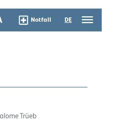
Notfall
DE
 Salome Trüeb