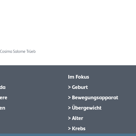
in Cosima Salome Trüeb
Im Fokus
da
> Geburt
ere
> Bewegungsapparat
en
> Übergewicht
> Alter
> Krebs