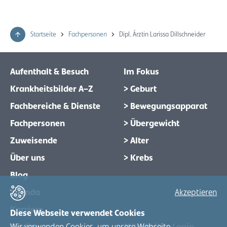
Startseite
Fachpersonen
Dipl. Ärztin Larissa Dillschneider
Aufenthalt & Besuch
Im Fokus
Krankheitsbilder A–Z
> Geburt
Fachbereiche & Dienste
> Bewegungsapparat
Fachpersonen
> Übergewicht
Zuweisende
> Alter
Über uns
> Krebs
Blog
Agenda
Akzeptieren
Karriere
Diese Webseite verwendet Cookies