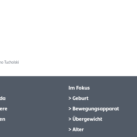
mo Tucholski
Im Fokus
da
> Geburt
ere
> Bewegungsapparat
en
> Übergewicht
> Alter