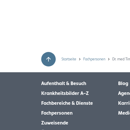
Startseite
Fachpersonen
Dr. med Ti
Aufenthalt & Besuch
Blog
Krankheitsbilder A–Z
Agen
Fachbereiche & Dienste
Karri
Fachpersonen
Medi
Zuweisende