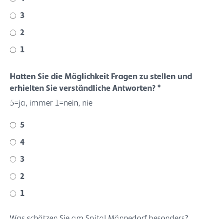
3
2
1
Hatten Sie die Möglichkeit Fragen zu stellen und
erhielten Sie verständliche Antworten? *
5=ja, immer 1=nein, nie
5
4
3
2
1
Was schätzen Sie am Spital Männedorf besonders?