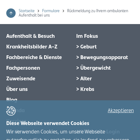
Startseite
Formulare
Rückmeldung zu Ihrem ambulanten
Aufenthalt bei uns
Aufenthalt & Besuch
Im Fokus
Krankheitsbilder A–Z
> Geburt
Fachbereiche & Dienste
> Bewegungsapparat
Fachpersonen
> Übergewicht
Zuweisende
> Alter
Über uns
> Krebs
Blog
Agenda
Akzeptieren
Karriere
Diese Webseite verwendet Cookies
Wir verwenden Cookies, um unsere Webseite
Medien
Mitarbeiter-Login