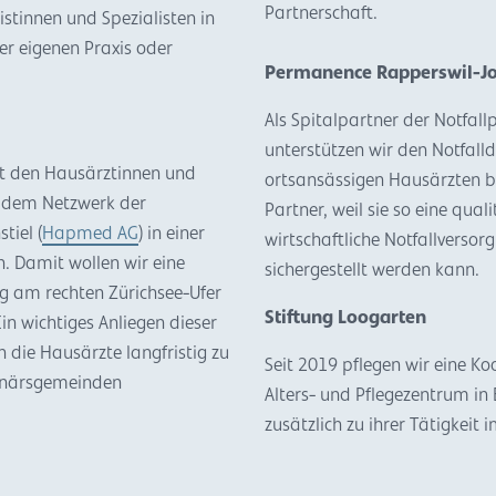
Partnerschaft.
istinnen und Spezialisten in
er eigenen Praxis oder
Permanence Rapperswil-J
Als Spitalpartner der Notfall
unterstützen wir den Notfalldi
t den Hausärztinnen und
ortsansässigen Hausärzten be
 dem Netzwerk der
Partner, weil sie so eine qual
iel (
Hapmed AG
) in einer
wirtschaftliche Notfallversor
 Damit wollen wir eine
sichergestellt werden kann.
g am rechten Zürichsee-Ufer
Stiftung Loogarten
Ein wichtiges Anliegen dieser
 die Hausärzte langfristig zu
Seit 2019 pflegen wir eine K
ionärsgemeinden
Alters- und Pflegezentrum in 
zusätzlich zu ihrer Tätigkeit 