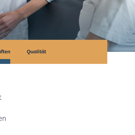
aften
Qualität
t
en