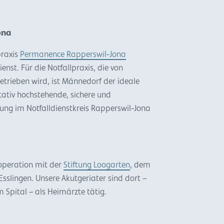
ona
praxis
Permanence Rapperswil-Jona
enst. Für die Notfallpraxis, die von
trieben wird, ist Männedorf der ideale
itativ hochstehende, sichere und
gung im Notfalldienstkreis Rapperswil-Jona
ooperation mit der
Stiftung Loogarten
, dem
Esslingen. Unsere Akutgeriater sind dort –
im Spital – als Heimärzte tätig.