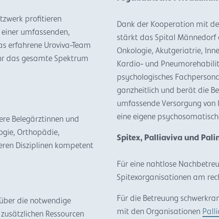
tzwerk profitieren
Dank der Kooperation mit de
n einer umfassenden,
stärkt das Spital Männedorf 
as erfahrene Uroviva-Team
Onkologie, Akutgeriatrie, Inne
Uhr das gesamte Spektrum
Kardio- und Pneumorehabilit
psychologisches Fachpersonal
ganzheitlich und berät die B
umfassende Versorgung von K
eine eigene psychosomatisch
ere Belegärztinnen und
ogie, Orthopädie,
Spitex, Palliaviva und Pal
teren Disziplinen kompetent
Für eine nahtlose Nachbetre
Spitexorganisationen am rec
Für die Betreuung schwerkran
 über die notwendige
mit den Organisationen
Pall
 zusätzlichen Ressourcen