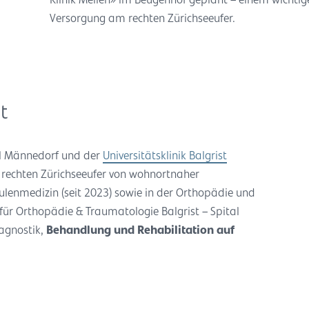
Klinik Meilen» im Beugenhof geplant – einem wicht
Versorgung am rechten Zürichseeufer.
t
l Männedorf und der
Universitätsklinik Balgrist
 rechten Zürichseeufer von wohnortnaher
äulenmedizin (seit 2023) sowie in der Orthopädie und
 für Orthopädie & Traumatologie Balgrist – Spital
agnostik,
Behandlung und Rehabilitation auf