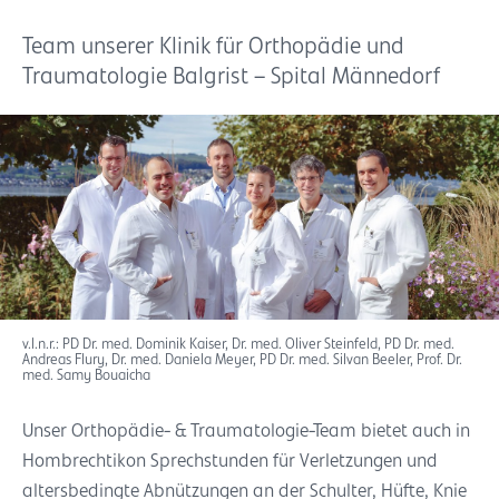
Team unserer Klinik für Orthopädie und
Traumatologie Balgrist – Spital Männedorf
v.l.n.r.: PD Dr. med. Dominik Kaiser, Dr. med. Oliver Steinfeld, PD Dr. med.
Andreas Flury, Dr. med. Daniela Meyer, PD Dr. med. Silvan Beeler, Prof. Dr.
med. Samy Bouaicha
Unser Orthopädie- & Traumatologie-Team bietet auch in
Hombrechtikon Sprechstunden für Verletzungen und
altersbedingte Abnützungen an der Schulter, Hüfte, Knie