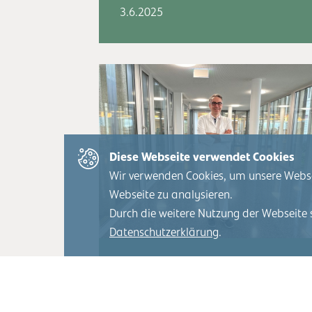
3.6.2025
Diese Webseite verwendet Cookies
Wir verwenden Cookies, um unsere Webseit
Webseite zu analysieren.
Durch die weitere Nutzung der Webseite 
Datenschutzerklärung
.
Neue Erkenntnisse zu
Bleischürzen in der