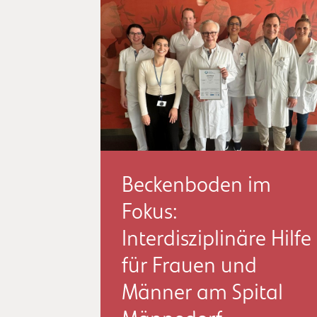
Beckenboden im
Fokus:
Interdisziplinäre Hilfe
für Frauen und
Männer am Spital