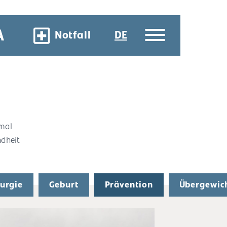
Notfall
DE
 mal
ndheit
rurgie
Geburt
Prävention
Übergewic