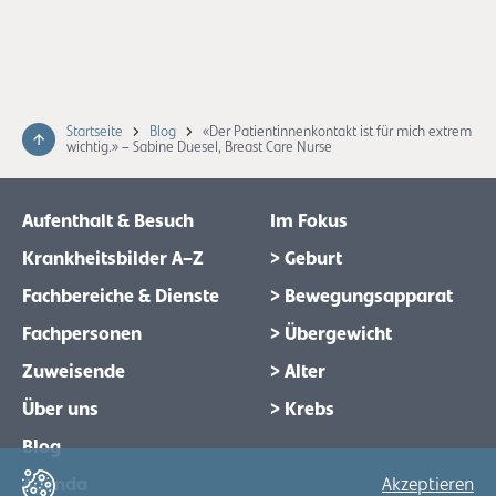
Startseite
Blog
«Der Patientinnenkontakt ist für mich extrem
wichtig.» – Sabine Duesel, Breast Care Nurse
Aufenthalt & Besuch
Im Fokus
Krankheitsbilder A–Z
> Geburt
Fachbereiche & Dienste
> Bewegungsapparat
Fachpersonen
> Übergewicht
Zuweisende
> Alter
Über uns
> Krebs
Blog
Agenda
Akzeptieren