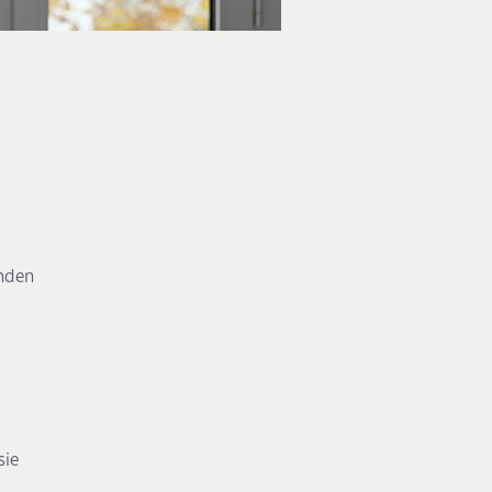
unden
sie