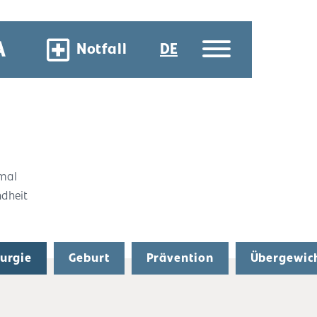
Notfall
DE
 mal
ndheit
rurgie
Geburt
Prävention
Übergewic