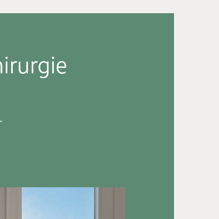
hirurgie
r