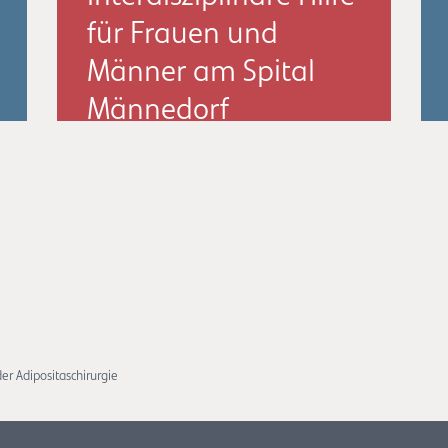
für Frauen und
Männer am Spital
Männedorf
22.5.2026
der Adipositaschirurgie