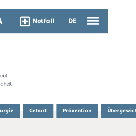
Notfall
DE
 mal
ndheit
rurgie
Geburt
Prävention
Übergewic