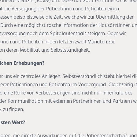
e Innere Medizin (SGAIM) um. Diese hat 2021 erstmals sechs neu
uf die Versorgung der Patientinnen und Patienten einen
essen beispielsweise die Zeit, welche wir zur Übermittlung der
. Durch eine möglichst rasche Information der Hausärztinnen u
versorgung nach dem Spitalaufenthalt steigern. Oder wir
innen und Patienten in den letzten zwölf Monaten zur
von deren Mobilität und Selbstständigkeit.
lichen Erhebungen?
t uns ein zentrales Anliegen. Selbstverständlich steht hierbei di
rer Patientinnen und Patienten im Vordergrund. Gleichzeitig i
eine Reihe von Verbesserungen sind nicht nur innerhalb des
 der Kommunikation mit externen Partnerinnen und Partnern w
 zu finden.
isten Wert?
toren, die direkte Auswirkungen auf die Patientensicherheit und