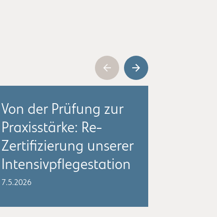
Von der Prüfung zur
Zwei 
Praxisstärke: Re-
Vietn
Zertifizierung unserer
FaGe-
Intensivpflegestation
samme
Erfah
7.5.2026
Ausla