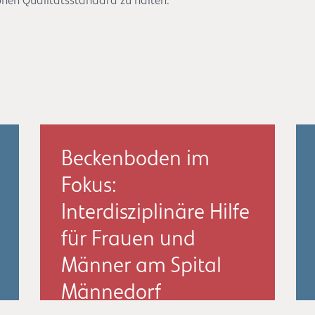
hohen Qualitätsstandard zu halten.
Beckenboden im
Fokus:
Interdisziplinäre Hilfe
für Frauen und
Männer am Spital
Männedorf