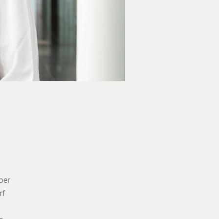
ber
rf