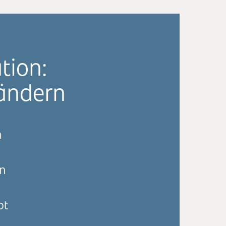
tion:
rändern
n
en
bt