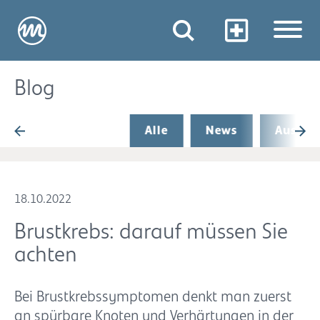
Blog
Alle
News
Aus de
18.10.2022
Brustkrebs: darauf müssen Sie
achten
Bei Brustkrebssymptomen denkt man zuerst
an spürbare Knoten und Verhärtungen in der