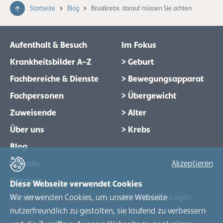
Startseite
Blog
Brustkrebs: darauf müssen Sie achten
Aufenthalt & Besuch
Im Fokus
Krankheitsbilder A–Z
> Geburt
Fachbereiche & Dienste
> Bewegungsapparat
Fachpersonen
> Übergewicht
Zuweisende
> Alter
Über uns
> Krebs
Blog
Agenda
Akzeptieren
Karriere
Diese Webseite verwendet Cookies
Medien
Mitarbeiter-Login
Wir verwenden Cookies, um unsere Webseite
nutzerfreundlich zu gestalten, sie laufend zu verbessern