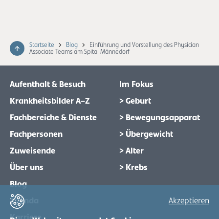
Startseite
Blog
Einführung und Vorstellung des Physician
Associate Teams am Spital Männedorf
Aufenthalt & Besuch
Im Fokus
Krankheitsbilder A–Z
> Geburt
Fachbereiche & Dienste
> Bewegungsapparat
Fachpersonen
> Übergewicht
Zuweisende
> Alter
Über uns
> Krebs
Blog
Agenda
Akzeptieren
Karriere