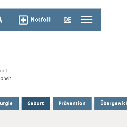
Notfall
DE
 mal
ndheit
rurgie
Geburt
Prävention
Übergewic