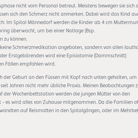
hase nicht vom Personal betreut. Meistens bewegen sie sich st
ssen sich den Schmerz nicht anmerken. Dabei wird das Kind au
ch: Im Spital Männedorf werden die Kinder ab 4 cm Muttermu
ring überwacht, um bei einer Notlage (Bsp.
en zu können.
 keine Schmerzmedikation angeboten, sondern von allen lautha
eder Erstgebärenden wird eine Episiotomie (Dammschnitt)
nen Fällen empfohlen wird.
ch der Geburt an den Füssen mit Kopf nach unten gehalten, um 
on seit Jahren nicht mehr übliche Praxis. Meinen Beobachtungen 
Auf der Wochenbettstation werden die jungen Mütter von den
 - es wird alles von Zuhause mitgenommen. Da die Familien of
wandten auf Reismatten in den Spitalgängen, oder im Mehrbet