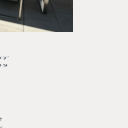
ügge“
eine
ch
ie