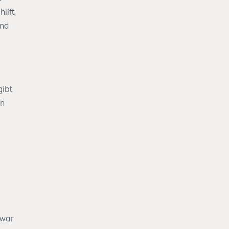
hilft
und
gibt
nn
 war