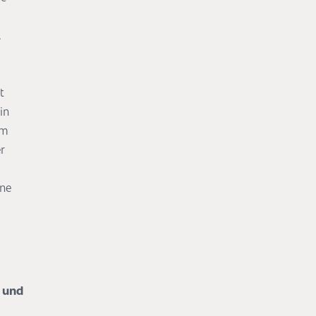
.
t
in
em
r
ine
 und