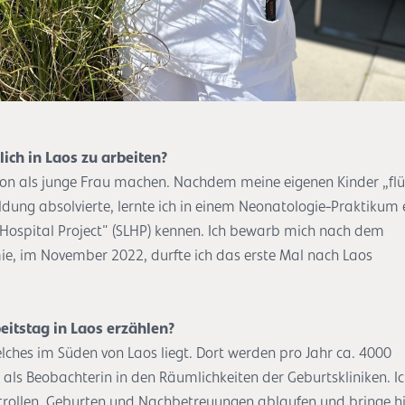
ch in Laos zu arbeiten?
 schon als junge Frau machen. Nachdem meine eigenen Kinder „fl
ng absolvierte, lernte ich in einem Neonatologie-Praktikum 
 Hospital Project" (SLHP) kennen. Ich bewarb mich nach dem
 im November 2022, durfte ich das erste Mal nach Laos
itstag in Laos erzählen?
ches im Süden von Laos liegt. Dort werden pro Jahr ca. 4000
als Beobachterin in den Räumlichkeiten der Geburtskliniken. I
rollen, Geburten und Nachbetreuungen ablaufen und bringe h