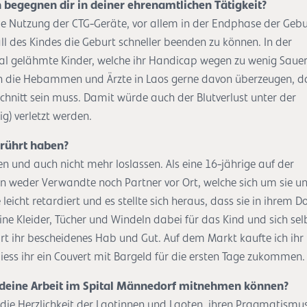
begegnen dir in deiner ehrenamtlichen Tätigkeit?
e Nutzung der CTG-Geräte, vor allem in der Endphase der Gebu
l des Kindes die Geburt schneller beenden zu können. In der
bral gelähmte Kinder, welche ihr Handicap wegen zu wenig Sauer
h die Hebammen und Ärzte in Laos gerne davon überzeugen, d
hnitt sein muss. Damit würde auch der Blutverlust unter der
ig) verletzt werden.
erührt haben?
en und auch nicht mehr loslassen. Als eine 16-jährige auf der
en weder Verwandte noch Partner vor Ort, welche sich um sie u
eicht retardiert und es stellte sich heraus, dass sie in ihrem Do
ine Kleider, Tücher und Windeln dabei für das Kind und sich sel
rt ihr bescheidenes Hab und Gut. Auf dem Markt kaufte ich ihr
liess ihr ein Couvert mit Bargeld für die ersten Tage zukommen.
ür deine Arbeit im Spital Männedorf mitnehmen können?
die Herzlichkeit der Laotinnen und Laoten, ihren Pragmatismu