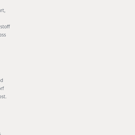
rt,
stoff
ass
nd
rf
bst.
s