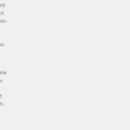
ill
ch
nds-
ls
die
zu
t
t-