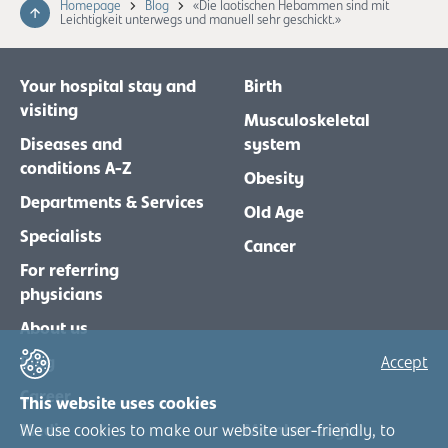
Homepage
Blog
«Die laotischen Hebammen sind mit
Leichtigkeit unterwegs und manuell sehr geschickt.»
Your hospital stay and
Birth
visiting
Musculoskeletal
Diseases and
system
conditions A-Z
Obesity
Departments & Services
Old Age
Specialists
Cancer
For referring
physicians
About us
Blog
Accept
Career
This website uses cookies
Media
Member-Login
We use cookies to make our website user-friendly, to