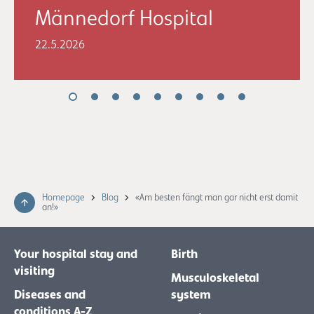
Männedorf Hospital
22.5.2026
Homepage
Blog
«Am besten fängt man gar nicht erst damit
an!»
Your hospital stay and
Birth
visiting
Musculoskeletal
Diseases and
system
conditions A-Z