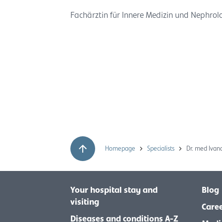
Fachärztin für Innere Medizin und Nephrol
Homepage
Specialists
Dr. med Ivan
Your hospital stay and
Blog
visiting
Care
Diseases and conditions A-Z