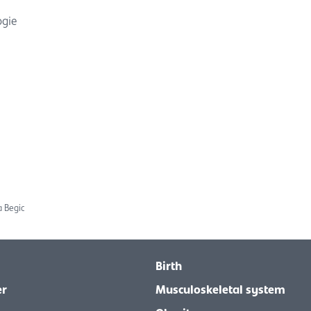
ogie
a Begic
Birth
er
Musculoskeletal system