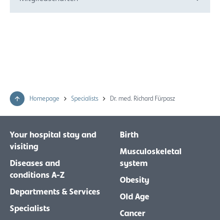
Homepage
Specialists
Dr. med. Richard Fürpasz
Your hospital stay and
Birth
visiting
Musculoskeletal
Diseases and
system
conditions A-Z
Obesity
Departments & Services
Old Age
Specialists
Cancer