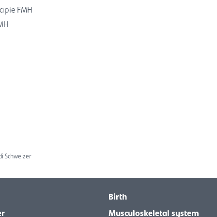
rapie FMH
FMH
di Schweizer
Birth
er
Musculoskeletal system