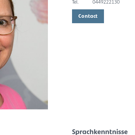
Tel.
0449222130
Contact
Sprachkenntnisse