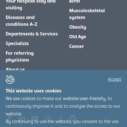
Your hospital stay and
Birth
visiting
Musculoskeletal
Diseases and
system
conditions A-Z
Obesity
Departments & Services
Old Age
Specialists
Cancer
For referring
physicians
About us
Blog
Accept
Career
This website uses cookies
We use cookies to make our website user-friendly, to
Media
Member-Login
continuously improve it and to analyse the access to our
website.
By continuing to use the website, you consent to the use